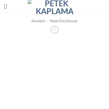
İçeriğe
atla
Ana Sayfa
/
Petek Üstü Dresuar