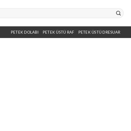
PETEK DOLABI
PETEK ÜSTÜ RAF
PETEK ÜSTÜ DRESUAR