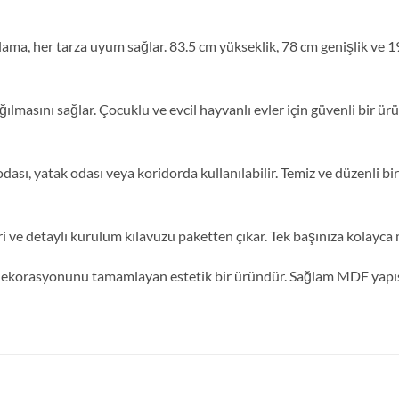
ma, her tarza uyum sağlar. 83.5 cm yükseklik, 78 cm genişlik ve 19
ağılmasını sağlar. Çocuklu ve evcil hayvanlı evler için güvenli bir ü
sı, yatak odası veya koridorda kullanılabilir. Temiz ve düzenli bir
ve detaylı kurulum kılavuzu paketten çıkar. Tek başınıza kolayca m
 dekorasyonunu tamamlayan estetik bir üründür. Sağlam MDF yapısı ve