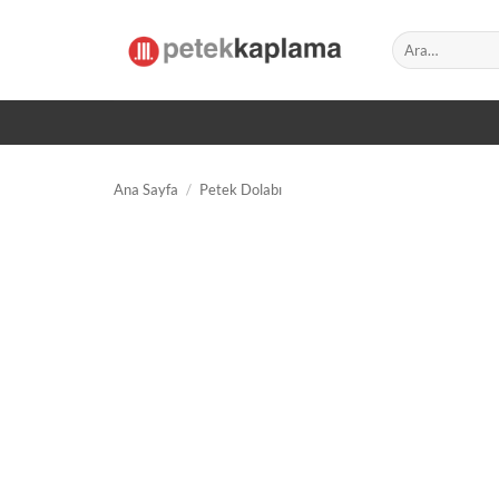
İçeriğe
atla
Ara:
Ana Sayfa
/
Petek Dolabı