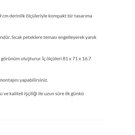
 cm derinlik ölçüleriyle kompakt bir tasarıma
ründür. Sıcak peteklere teması engelleyerek yanık
 görünüm oluşturur. İç ölçüleri 81 x 71 x 16.7
ontajını yapabilirsiniz.
 kaliteli işçiliği ile uzun süre ilk günkü